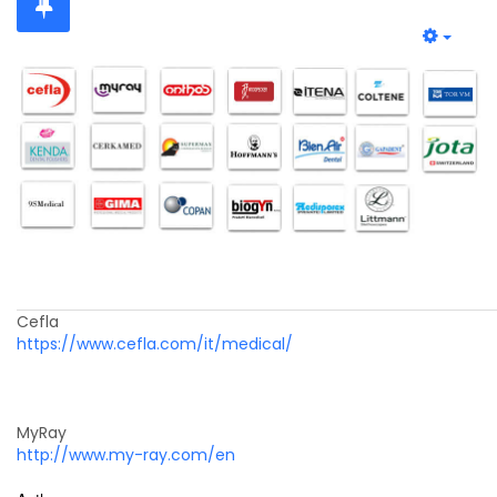
Cefla
...............
..............
...........
.......
....
https://www.cefla.com/it/medical/
MyRay
http://www.my-ray.com/en